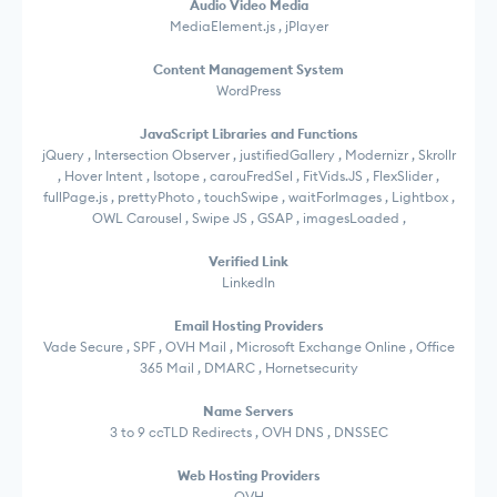
Audio Video Media
MediaElement.js , jPlayer
Content Management System
WordPress
JavaScript Libraries and Functions
jQuery , Intersection Observer , justifiedGallery , Modernizr , Skrollr
, Hover Intent , Isotope , carouFredSel , FitVids.JS , FlexSlider ,
fullPage.js , prettyPhoto , touchSwipe , waitForImages , Lightbox ,
OWL Carousel , Swipe JS , GSAP , imagesLoaded ,
Verified Link
LinkedIn
Email Hosting Providers
Vade Secure , SPF , OVH Mail , Microsoft Exchange Online , Office
365 Mail , DMARC , Hornetsecurity
Name Servers
3 to 9 ccTLD Redirects , OVH DNS , DNSSEC
Web Hosting Providers
OVH