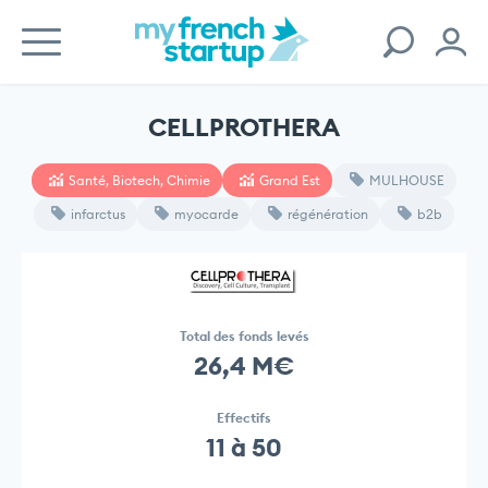
CELLPROTHERA
Santé, Biotech, Chimie
Grand Est
MULHOUSE
infarctus
myocarde
régénération
b2b
Total des fonds levés
26,4 M€
Effectifs
11 à 50