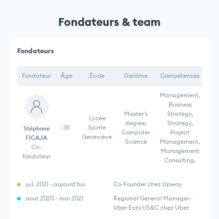
Fondateurs & team
Fondateurs
Fondateur
Âge
École
Diplôme
Compétences
Management,
Business
Master's
Strategy,
Lycée
degree,
Strategy,
35
Sainte
Stéphane
Computer
Project
Geneviève
FICAJA
Science
Management,
Co-
Management
fondateur
Consulting,
juil. 2021 - aujourd'hui
Co-Founder chez Upway
aout 2020 - mai 2021
Regional General Manager -
Uber Eats US&C chez Uber