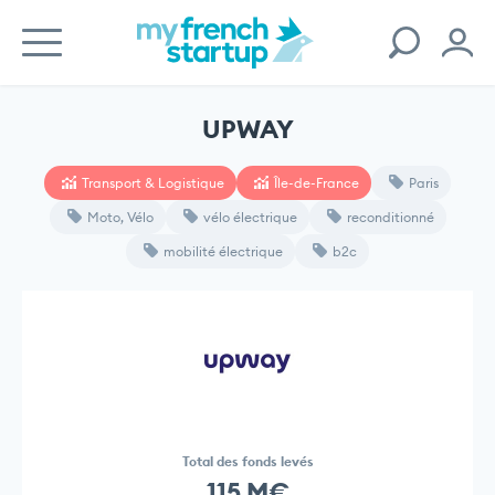
UPWAY
Transport & Logistique
Île-de-France
Paris
Moto, Vélo
vélo électrique
reconditionné
mobilité électrique
b2c
Total des fonds levés
115 M€