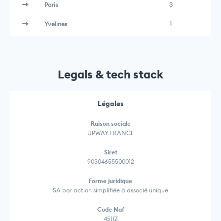
Paris
3
Yvelines
1
Legals & tech stack
Légales
Raison sociale
UPWAY FRANCE
Siret
90304655500012
Forme juridique
SA par action simplifiée à associé unique
Code Naf
4511Z