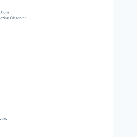
ctions
section Observer
vers