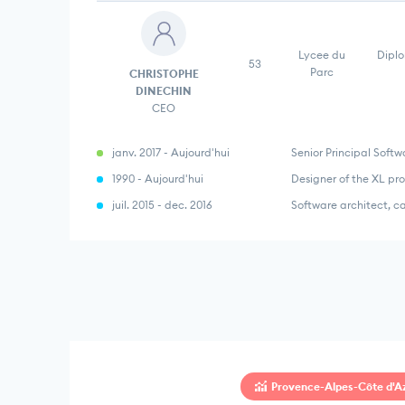
Lycee du
Diplo
53
Parc
CHRISTOPHE
DINECHIN
CEO
janv. 2017 - Aujourd'hui
Senior Principal Soft
1990 - Aujourd'hui
Designer of the XL p
juil. 2015 - dec. 2016
Software architect, 
Provence-Alpes-Côte d'A