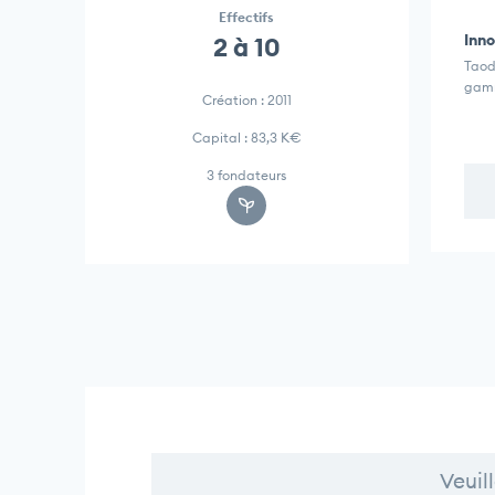
Effectifs
Inno
2 à 10
Taody
gamm
Création : 2011
Capital : 83,3 K€
3 fondateurs
Veuil