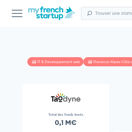
IT & Developpement web
Provence-Alpes-Côte d
Total des fonds levés
0,1 M€