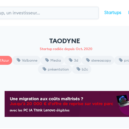
Startups
TAODYNE
Startup radiée depuis Oct. 2020
'Azur
Valbonne
Media
3d
stereoscopy
pr
présentation
b2c