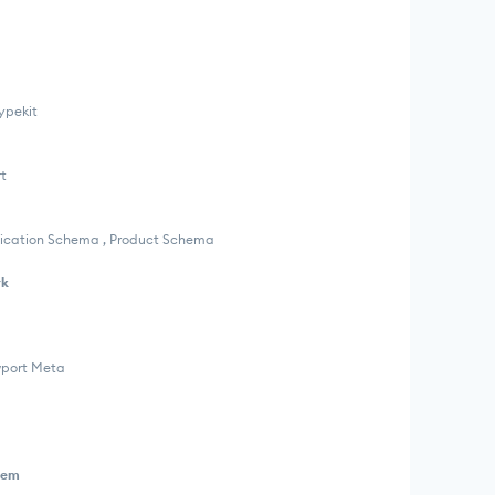
ypekit
t
ication Schema , Product Schema
rk
wport Meta
tem