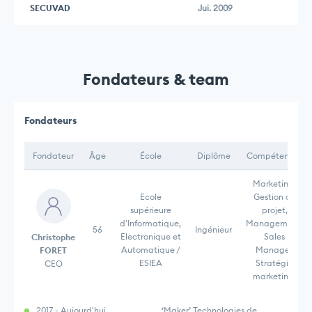
SECUVAD
Jui. 2009
Fondateurs & team
Fondateurs
Fondateur
Âge
École
Diplôme
Compétences
Marketing,
Ecole
Gestion de
supérieure
projet,
d'Informatique,
Management,
56
Ingénieur
Electronique et
Sales
Christophe
Automatique /
Manager,
FORET
ESIEA
Stratégie
CEO
marketing,
2017 - Aujourd'hui
‘Maker’ Technologies de