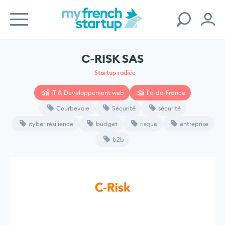
C-RISK SAS
Startup radiée
IT & Developpement web
Île-de-France
Courbevoie
Sécurité
sécurité
cyber résilience
budget
risque
entreprise
b2b