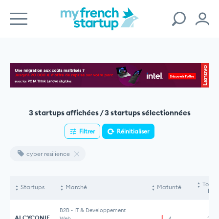
3 startups affichées / 3 startups sélectionnées
Filtrer
Réinitialiser
cyber resilience
Total
Startups
Marché
Maturité
lev
B2B
-
IT & Developpement
ALCYCONIE
Web
4
2 M