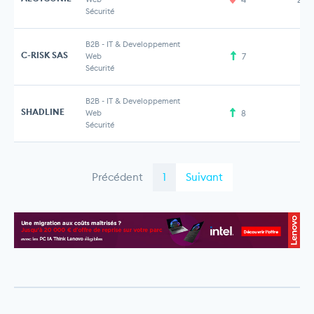
Sécurité
B2B
-
IT & Developpement
C-RISK SAS
Web
7
Sécurité
B2B
-
IT & Developpement
SHADLINE
Web
8
Sécurité
Précédent
1
Suivant