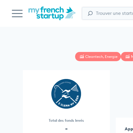
Cleantech, Energie
N
Total des fonds levés
-
Appl