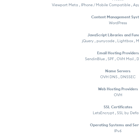
Viewport Meta , IPhone / Mobile Compatible , Ap
Content Management Sys
WordPress
JavaScript Libraries and Fun
jQuery , punycode , Lightbox , 
Email Hosting Providers
SendinBlue , SPF , OVH Mail 
Name Servers
OVH DNS , DNSSEC
Web Hosting Providers
OVH
SSL Certificates
LetsEncrypt , SSL by Defa
Operating Systems and Ser
IPv6