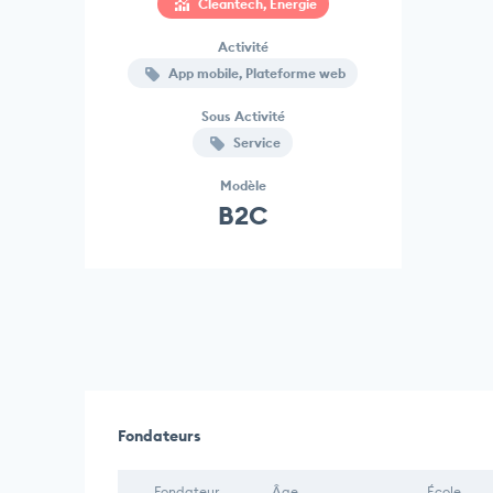
Cleantech, Energie
Activité
App mobile, Plateforme web
Sous Activité
Service
Modèle
B2C
Fondateurs
Fondateur
Âge
École