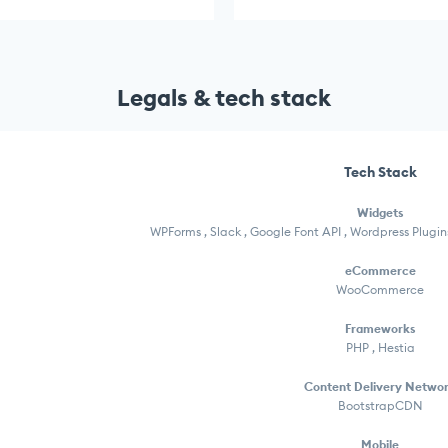
Legals & tech stack
Tech Stack
Widgets
WPForms , Slack , Google Font API , Wordpress Plugi
eCommerce
WooCommerce
Frameworks
PHP , Hestia
Content Delivery Netwo
BootstrapCDN
Mobile