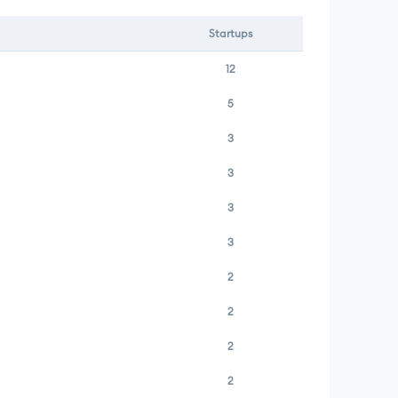
Startups
12
5
3
3
3
3
2
2
2
2