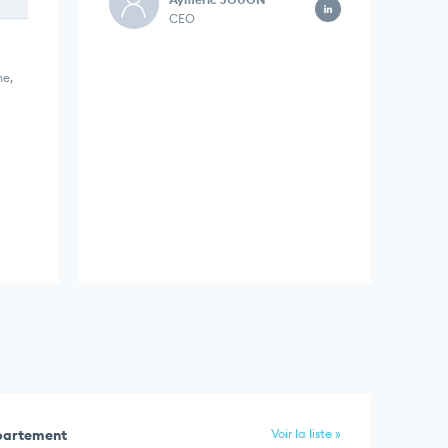
CEO
he,
épartement
Voir la liste »