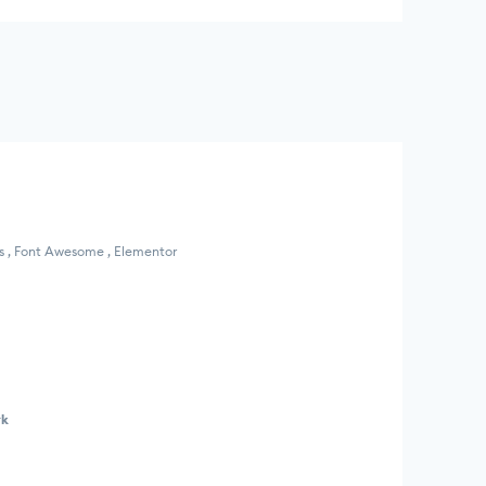
ns , Font Awesome , Elementor
rk