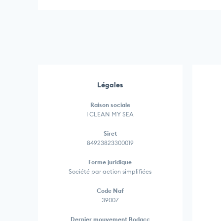
Légales
Raison sociale
I CLEAN MY SEA
Siret
84923823300019
Forme juridique
Société par action simplifiées
Code Naf
3900Z
Dernier mouvement Bodacc