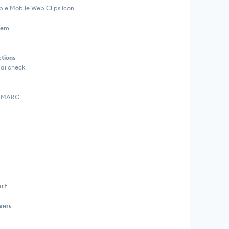
ple Mobile Web Clips Icon
tem
ctions
Mailcheck
, DMARC
ult
vers