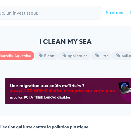
Startups
I CLEAN MY SEA
ouvelle-Aquitaine
Bidart
application
lutte
pollu
ication qui lutte contre la pollution plastique