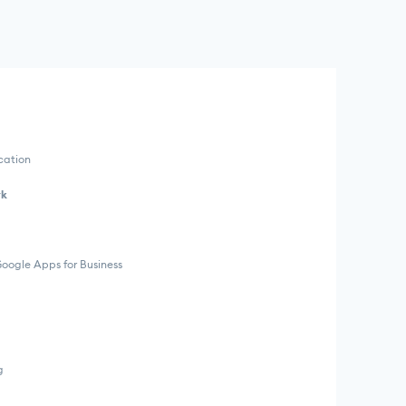
cation
rk
Google Apps for Business
g