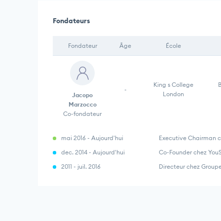
Fondateurs
Fondateur
Âge
École
King s College
B
-
London
Jacopo
Marzocco
Co-fondateur
mai 2016 - Aujourd'hui
Executive Chairman c
dec. 2014 - Aujourd'hui
Co-Founder chez You
2011 - juil. 2016
Directeur chez Grou