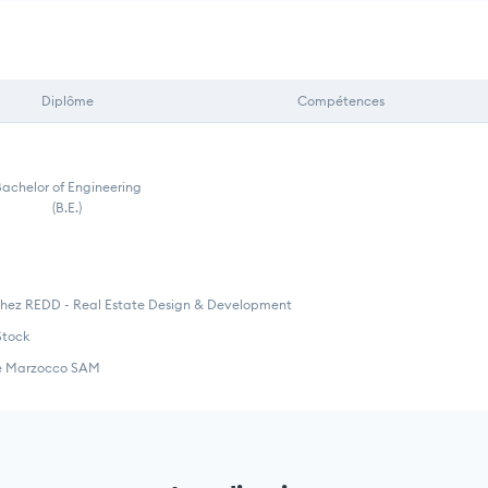
Diplôme
Compétences
achelor of Engineering
(B.E.)
hez REDD - Real Estate Design & Development
Stock
pe Marzocco SAM