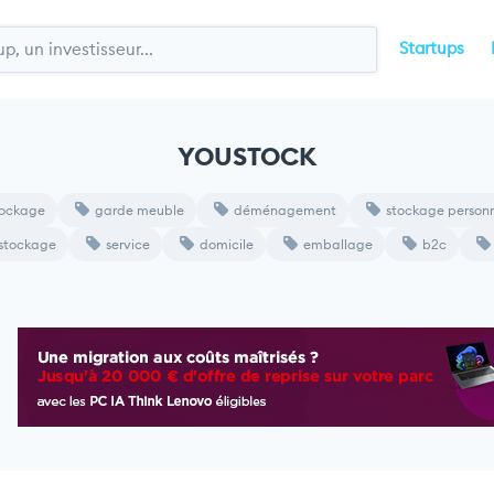
Startups
YOUSTOCK
ockage
garde meuble
déménagement
stockage personn
stockage
service
domicile
emballage
b2c