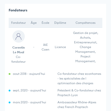
Fondateurs
Fondateur
Âge
École
Diplôme
Compétences
Gestion de projet,
Achats,
Entrepreneuriat,
IAE
-
Licence
Change
Corentin
Caen
Management,
Le Moal
Project
Co-
Management,
fondateur
aout 2018 - aujourd'hui
Co-fondateur chez econhomes
- les spécialistes de l
optimisation des charges
sept. 2020 - aujourd'hui
Président & Co-fondateur chez
Proptech Lyon
mars 2020 - aujourd'hui
Ambassadeur Rhône-Alpes
chez French Proptech