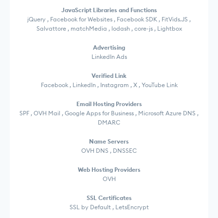
JavaScript Libraries and Functions
jQuery , Facebook for Websites , Facebook SDK , FitVids.JS ,
Salvattore , matchMedia , lodash , core-js , Lightbox
Advertising
LinkedIn Ads
Verified Link
Facebook , LinkedIn , Instagram , X , YouTube Link
Email Hosting Providers
SPF , OVH Mail , Google Apps for Business , Microsoft Azure DNS ,
DMARC
Name Servers
OVH DNS , DNSSEC
Web Hosting Providers
OVH
SSL Certificates
SSL by Default , LetsEncrypt