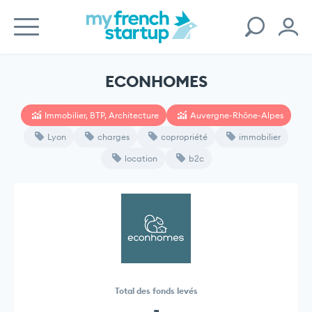
ECONHOMES
Immobilier, BTP, Architecture
Auvergne-Rhône-Alpes
Lyon
charges
copropriété
immobilier
location
b2c
Total des fonds levés
-