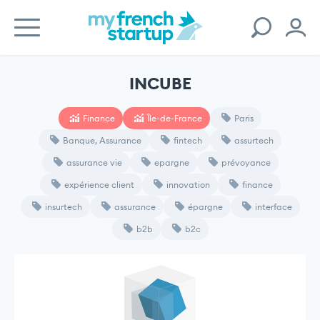
INCUBE
Finance
Île-de-France
Paris
Banque, Assurance
fintech
assurtech
assurance vie
epargne
prévoyance
expérience client
innovation
finance
insurtech
assurance
épargne
interface
b2b
b2c