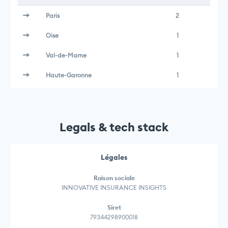
Paris
2
Oise
1
Val-de-Marne
1
Haute-Garonne
1
Legals & tech stack
Légales
Raison sociale
INNOVATIVE INSURANCE INSIGHTS
Siret
79344298900018