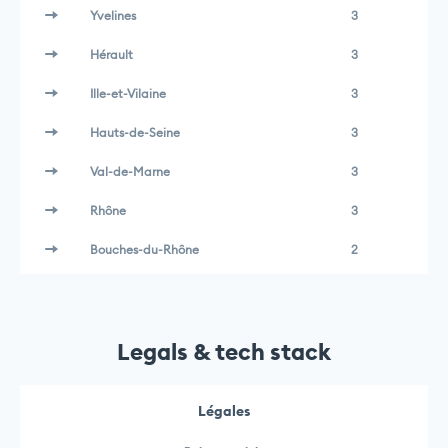
Yvelines
3
Hérault
3
Ille-et-Vilaine
3
Hauts-de-Seine
3
Val-de-Marne
3
Rhône
3
Bouches-du-Rhône
2
Legals & tech stack
Légales