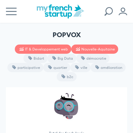
POPVOX
IT & Developpement web
Nouvelle-Aquitaine
Bidart
Big Data
démocratie
participative
quartier
ville
amélioration
b2c