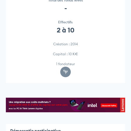
Total des fonds levés
-
Effectifs
2 à 10
Création : 2014
Capital : 10 K€
1 fondateur
Démocratie participative