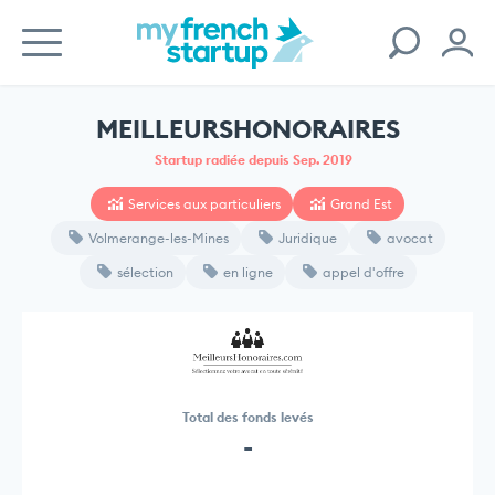
MEILLEURSHONORAIRES
Startup radiée depuis Sep. 2019
Services aux particuliers
Grand Est
Volmerange-les-Mines
Juridique
avocat
sélection
en ligne
appel d'offre
Total des fonds levés
-