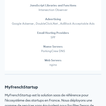
JavaScript Libraries and Functions
Intersection Observer
Advertising
Google Adsense , DoubleClick.Net , AdBlock Acceptable Ads
Email Hosting Providers
SPF
Name Servers
ParkingCrew DNS
Web Servers
nginx
MyFrenchStartup
MyFrenchStartup est la solution saas de référence pour
l’écosystème des startups en France. Nous déployons une
gamme de services sans équivalent pour faciliter l’essor de