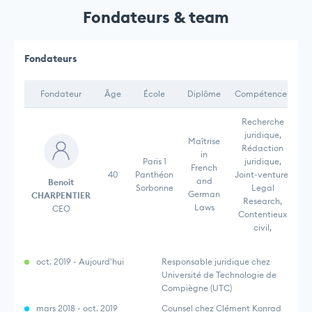
Fondateurs & team
Fondateurs
Fondateur
Âge
École
Diplôme
Compétences
Recherche
juridique,
Maîtrise
Rédaction
in
Paris 1
juridique,
French
40
Panthéon
Joint-venture,
and
Benoit
Sorbonne
Legal
German
CHARPENTIER
Research,
Laws
CEO
Contentieux
civil,
oct. 2019 - Aujourd'hui
Responsable juridique chez
Université de Technologie de
Compiègne (UTC)
mars 2018 - oct. 2019
Counsel chez Clément Konrad