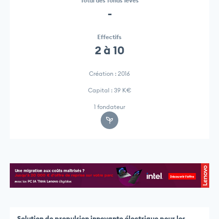
Total des fonds levés
-
Effectifs
2 à 10
Création : 2016
Capital : 39 K€
1 fondateur
Solution de propulsion innovante électrique pour les