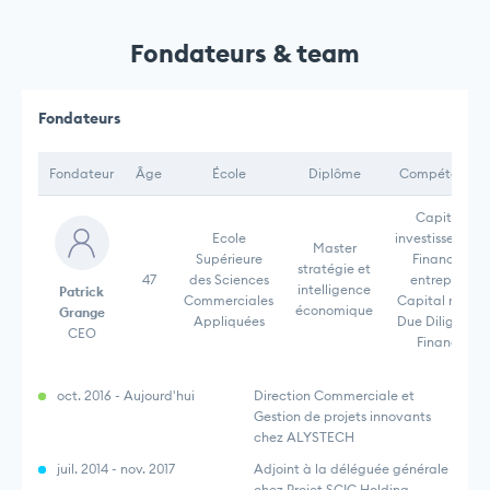
Fondateurs & team
Fondateurs
Fondateur
Âge
École
Diplôme
Compétences
Capital-
Ecole
investissement,
Master
Supérieure
Finance d
stratégie et
47
des Sciences
entreprise,
intelligence
Patrick
Commerciales
Capital risque,
économique
Grange
Appliquées
Due Diligence,
CEO
Finance,
oct. 2016 - Aujourd'hui
Direction Commerciale et
Gestion de projets innovants
chez ALYSTECH
juil. 2014 - nov. 2017
Adjoint à la déléguée générale
chez Projet SCIC Holding