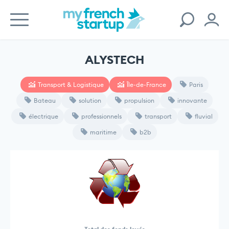
ALYSTECH
Transport & Logistique
Île-de-France
Paris
Bateau
solution
propulsion
innovante
électrique
professionnels
transport
fluvial
maritime
b2b