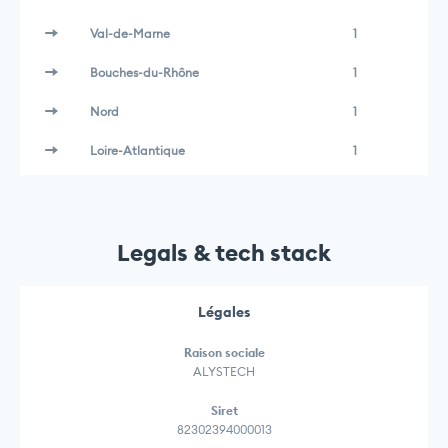
Val-de-Marne
1
Bouches-du-Rhône
1
Nord
1
Loire-Atlantique
1
Legals & tech stack
Légales
Raison sociale
ALYSTECH
Siret
82302394000013