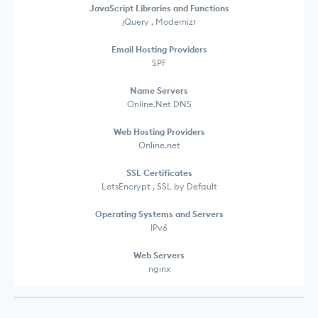
JavaScript Libraries and Functions
jQuery , Modernizr
Email Hosting Providers
SPF
Name Servers
Online.Net DNS
Web Hosting Providers
Online.net
SSL Certificates
LetsEncrypt , SSL by Default
Operating Systems and Servers
IPv6
Web Servers
nginx