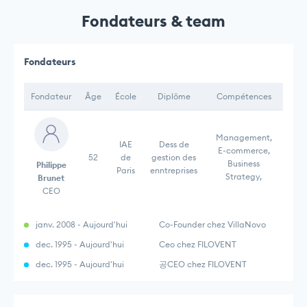
Fondateurs & team
Fondateurs
Fondateur
Âge
École
Diplôme
Compétences
Management,
IAE
Dess de
E-commerce,
52
de
gestion des
Business
Philippe
Paris
enntreprises
Strategy,
Brunet
CEO
janv. 2008 - Aujourd'hui
Co-Founder chez VillaNovo
dec. 1995 - Aujourd'hui
Ceo chez FILOVENT
dec. 1995 - Aujourd'hui
공CEO chez FILOVENT