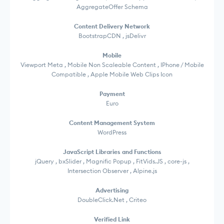
AggregateOffer Schema
Content Delivery Network
BootstrapCDN , jsDelivr
Mobile
Viewport Meta , Mobile Non Scaleable Content , IPhone / Mobile
Compatible , Apple Mobile Web Clips Icon
Payment
Euro
Content Management System
WordPress
JavaScript Libraries and Functions
jQuery , bxSlider , Magnific Popup , FitVids.JS , core-js ,
Intersection Observer , Alpine.js
Advertising
DoubleClick.Net , Criteo
Verified Link