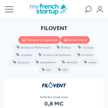
FILOVENT
Transport & Logistique
Île-de-France
Boulogne-Billancourt
Bateau
voyage
croisière
location de bateaux
location
bateaux
plateforme
péniche
voilier
b2c
b2b
Total des fonds levés
0,8 M€