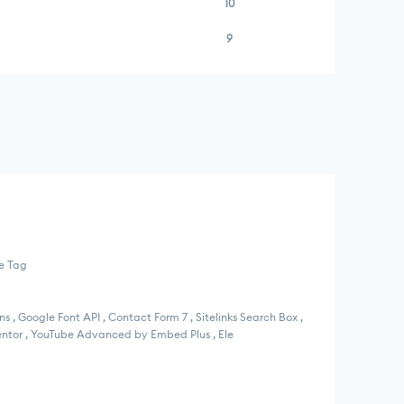
10
9
te Tag
 , Google Font API , Contact Form 7 , Sitelinks Search Box ,
entor , YouTube Advanced by Embed Plus , Ele