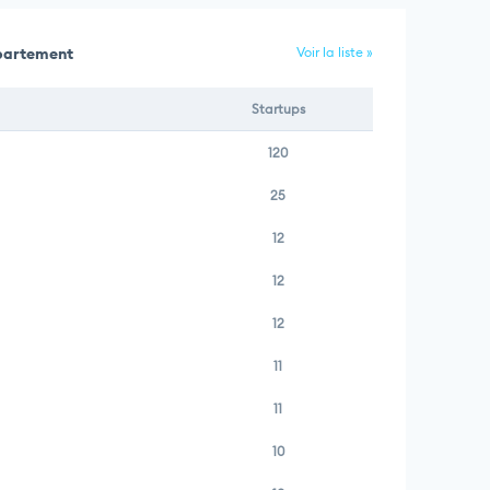
épartement
Voir la liste »
Startups
120
25
12
12
12
11
11
10