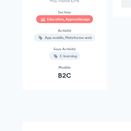
Moy. France 6,9%
Secteur
Education, Apprentissage
Activité
App mobile, Plateforme web
Sous Activité
E-learning
Modèle
B2C