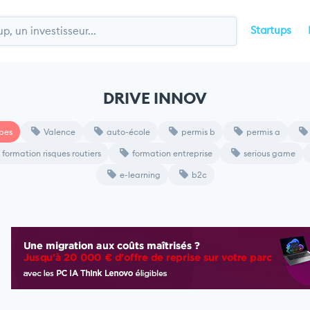
Startups
DRIVE INNOV
pes
Valence
auto-école
permis b
permis a
formation risques routiers
formation entreprise
serious game
e-learning
b2c