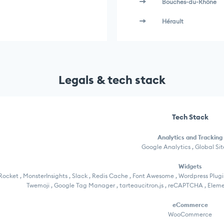
Bouches-du-Rhône
Hérault
Legals & tech stack
Tech Stack
Analytics and Tracking
Google Analytics , Global Si
Widgets
ocket , MonsterInsights , Slack , Redis Cache , Font Awesome , Wordpress Plugins
Twemoji , Google Tag Manager , tarteaucitron.js , reCAPTCHA , Elem
eCommerce
WooCommerce