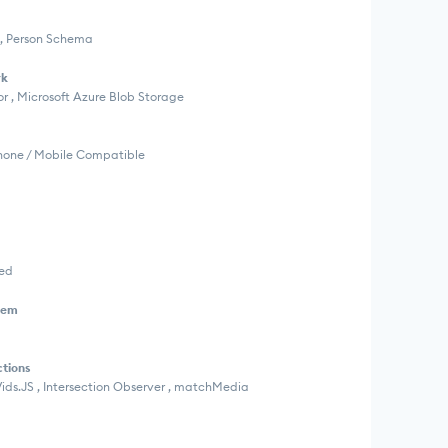
 , Person Schema
rk
r , Microsoft Azure Blob Storage
Phone / Mobile Compatible
ced
tem
ctions
itVids.JS , Intersection Observer , matchMedia