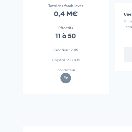
Total des fonds levés
0,4 M€
Une 
Driv
l'ens
Effectifs
11 à 50
Création : 2015
Capital : 61,7 K€
1 fondateur