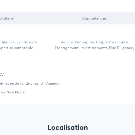
Diplôme
Compétences
 finance, Contrôle de
Finance d'entreprise, Corporate Finance,
Expertise comptable
Management, Investissements, Due Diligence,
OV
p et levée de fonds chez IUT Annecy
chez New Place
Localisation