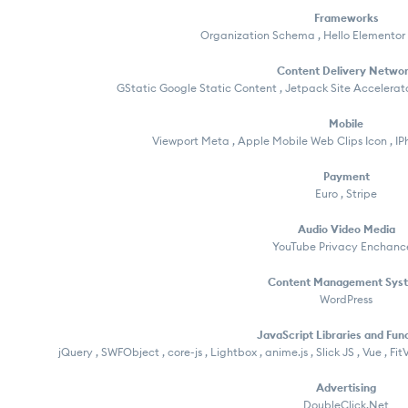
Frameworks
Organization Schema , Hello Elementor
Content Delivery Netwo
GStatic Google Static Content , Jetpack Site Accelerato
Mobile
Viewport Meta , Apple Mobile Web Clips Icon , I
Payment
Euro , Stripe
Audio Video Media
YouTube Privacy Enchan
Content Management Sys
WordPress
JavaScript Libraries and Fun
jQuery , SWFObject , core-js , Lightbox , anime.js , Slick JS , Vue , F
Advertising
DoubleClick.Net