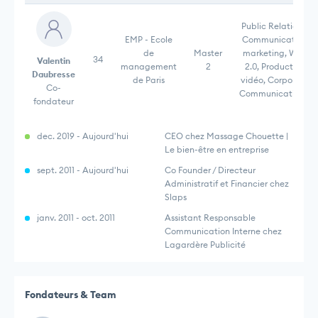
Public Relations,
EMP - Ecole
Communication
de
Master
marketing, Web
34
Valentin
management
2
2.0, Production
Daubresse
de Paris
vidéo, Corporate
Co-
Communications,
fondateur
dec. 2019 - Aujourd'hui
CEO chez Massage Chouette |
Le bien-être en entreprise
sept. 2011 - Aujourd'hui
Co Founder / Directeur
Administratif et Financier chez
Slaps
janv. 2011 - oct. 2011
Assistant Responsable
Communication Interne chez
Lagardère Publicité
Fondateurs & Team