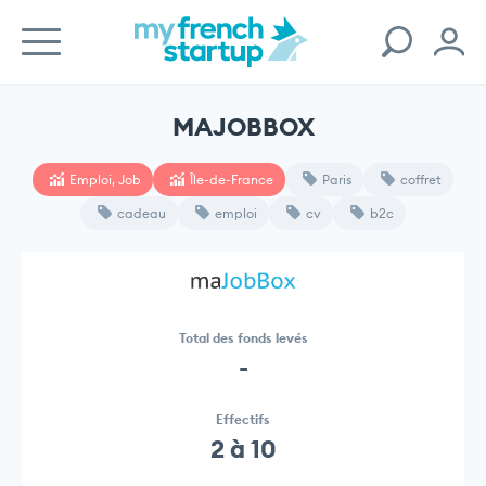
MAJOBBOX
Emploi, Job
Île-de-France
Paris
coffret
cadeau
emploi
cv
b2c
Total des fonds levés
-
Effectifs
2 à 10