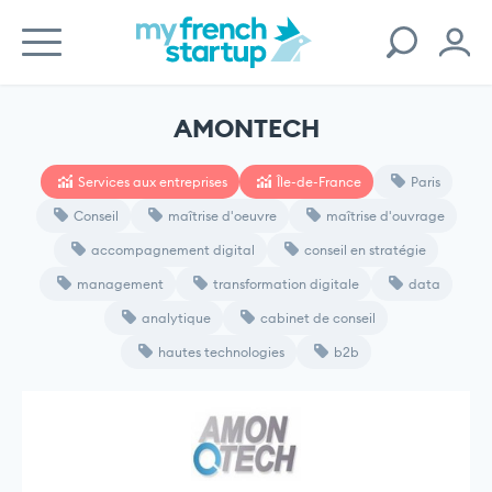
AMONTECH
Services aux entreprises
Île-de-France
Paris
Conseil
maîtrise d'oeuvre
maîtrise d'ouvrage
accompagnement digital
conseil en stratégie
management
transformation digitale
data
analytique
cabinet de conseil
hautes technologies
b2b