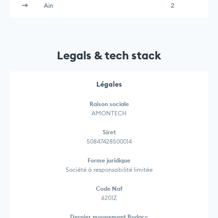
Ain
2
Legals & tech stack
Légales
Raison sociale
AMONTECH
Siret
50847428500014
Forme juridique
Société à responsabilité limitée
Code Naf
6201Z
Dernier mouvement Bodacc