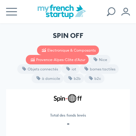
SPIN OFF
Electronique & Composants
Provence-Alpes-Côte d'Azur
Nice
Objets connectés
iot
bornes tactiles
à domicile
b2b
b2c
Total des fonds levés
-