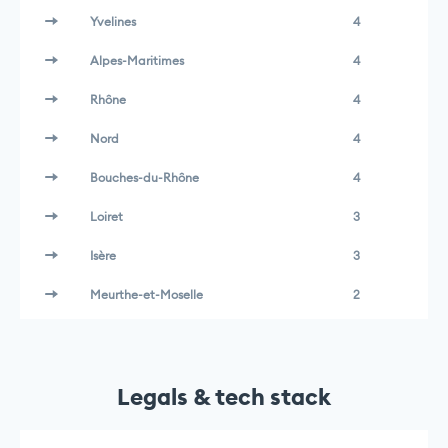
Yvelines
4
Alpes-Maritimes
4
Rhône
4
Nord
4
Bouches-du-Rhône
4
Loiret
3
Isère
3
Meurthe-et-Moselle
2
Legals & tech stack