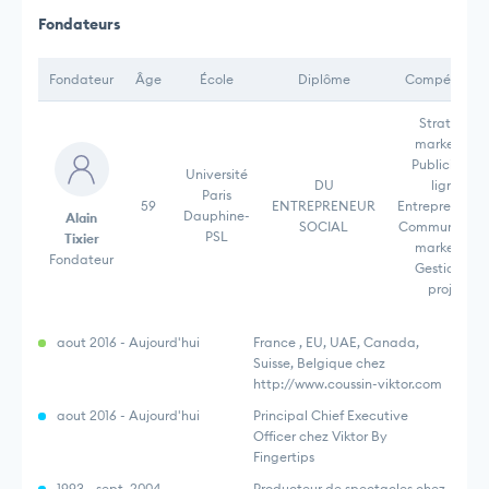
Fondateurs
Fondateur
Âge
École
Diplôme
Compétence
Stratégie
marketing,
Publicité en
Université
DU
ligne,
Paris
59
ENTREPRENEUR
Entrepreneuria
Dauphine-
Alain
SOCIAL
Communicati
PSL
Tixier
marketing,
Fondateur
Gestion de
projet,
aout 2016 - Aujourd'hui
France , EU, UAE, Canada,
Suisse, Belgique chez
http://www.coussin-viktor.com
aout 2016 - Aujourd'hui
Principal Chief Executive
Officer chez Viktor By
Fingertips
1993 - sept. 2004
Producteur de spectacles chez