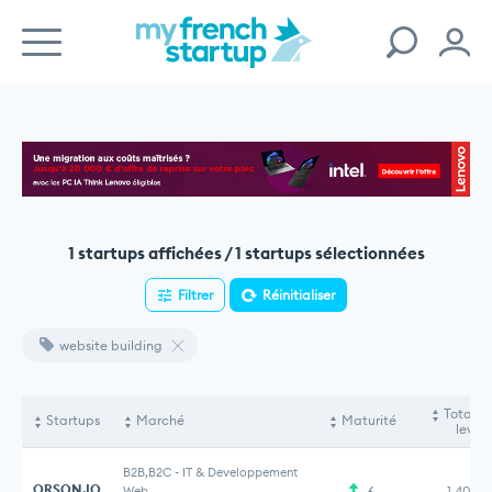
1 startups affichées / 1 startups sélectionnées
Filtrer
Réinitialiser
website building
Total f
Startups
Marché
Maturité
levés
B2B,B2C
-
IT & Developpement
ORSON.IO
Web
6
1,40 M