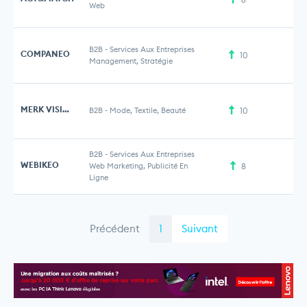
Web
B2B
-
Services Aux Entreprises
COMPANEO
10
Management, Stratégie
MERK VISION & PARTNERS
B2B
-
Mode, Textile, Beauté
10
B2B
-
Services Aux Entreprises
WEBIKEO
Web Marketing, Publicité En
8
Ligne
Précédent
1
Suivant