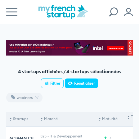
4 startups affichées / 4 startups sélectionnées
Filtrer
Réinitialiser
webinars
Tota
Startups
Marché
Maturité
le
B2B
-
IT & Developpement
ACT&MATCH
6