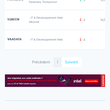
Paiement, Transaction
-
IT & Developpement Web
SQREEN
6
14,50
Sécurité
VAADATA
-
IT & Developpement Web
6
Précédent
1
Suivant