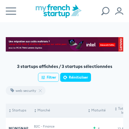
3 startups affichées / 3 startups sélectionnées
Filtrer
Réinitialiser
web security
Total 
Startups
Marché
Maturité
levé
B2C
-
Finance
MONISNAP
5
12,50