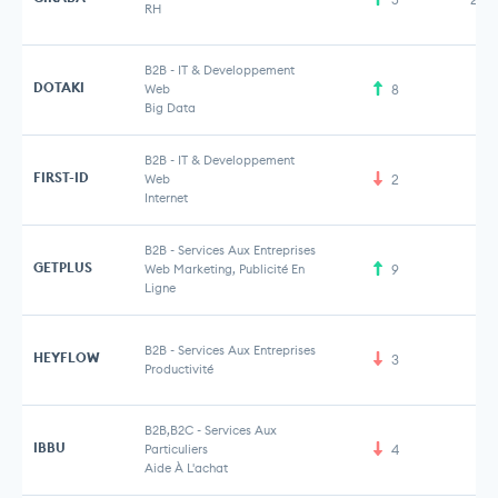
RH
B2B
-
IT & Developpement
DOTAKI
Web
8
Big Data
B2B
-
IT & Developpement
FIRST-ID
Web
2
Internet
B2B
-
Services Aux Entreprises
GETPLUS
Web Marketing, Publicité En
9
2 
Ligne
B2B
-
Services Aux Entreprises
HEYFLOW
3
Productivité
B2B,B2C
-
Services Aux
IBBU
Particuliers
4
Aide À L'achat