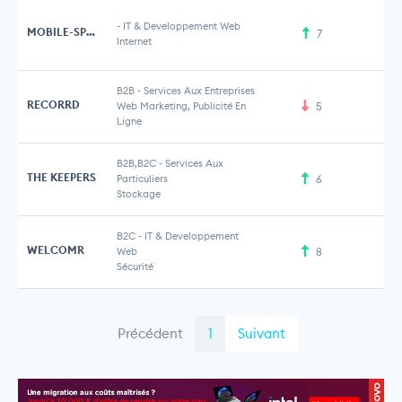
-
IT & Developpement Web
MOBILE-SPOT
7
Internet
B2B
-
Services Aux Entreprises
RECORRD
Web Marketing, Publicité En
5
Ligne
B2B,B2C
-
Services Aux
THE KEEPERS
Particuliers
6
Stockage
B2C
-
IT & Developpement
WELCOMR
Web
8
Sécurité
Précédent
1
Suivant