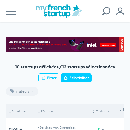
10 startups affichées / 13 startups sélectionnées
Filtrer
Réinitialiser
visiteurs
Tota
Startups
Marché
Maturité
le
-
Services Aux Entreprises
CIKABA
5
2,3