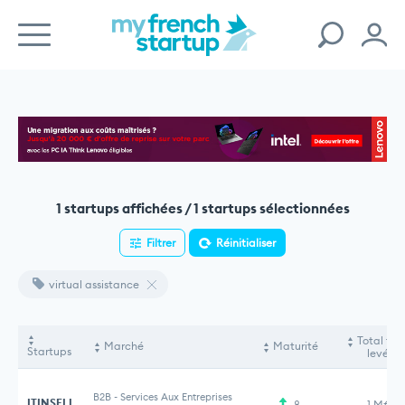
1 startups affichées / 1 startups sélectionnées
Filtrer
Réinitialiser
virtual assistance
Total fon
Marché
Maturité
Startups
levés
B2B
-
Services Aux Entreprises
ITINSELL
8
1 M€