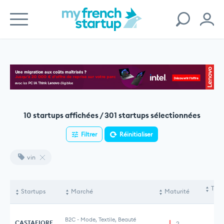
10 startups affichées / 301 startups sélectionnées
Filtrer
Réinitialiser
vin
Tota
Startups
Marché
Maturité
le
B2C
-
Mode, Textile, Beauté
CASTAFIORE
2