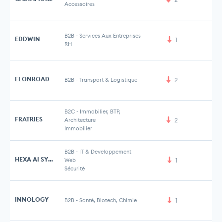
Accessoires
B2B
-
Services Aux Entreprises
EDDWIN
1
RH
ELONROAD
B2B
-
Transport & Logistique
2
B2C
-
Immobilier, BTP,
FRATRIES
Architecture
2
Immobilier
B2B
-
IT & Developpement
HEXA AI SYSTEMS
Web
1
Sécurité
INNOLOGY
B2B
-
Santé, Biotech, Chimie
1