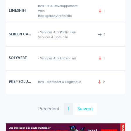
B2B
-
IT & Developpement
LINESHIFT
Web
1
Intelligence Artificielle
-
Services Aux Particuliers
SEREEN CARE
1
Services À Domicile
SOLYVERT
-
Services Aux Entreprises
1
WISP SOLUTIONS
B2B
-
Transport & Logistique
2
Précédent
1
Suivant