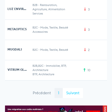
B2B
-
Restauration,
LUZ ENVIRONNEMENT
Agriculture, Alimentation
3
Services
B2C
-
Mode, Textile, Beauté
METAOPTICS
3
Accessoires
MUGDALI
B2C
-
Mode, Textile, Beauté
2
B2B,B2C
-
Immobilier, BTP,
VITRUM GLASS
Architecture
10
BTP, Architecture
Précédent
1
Suivant