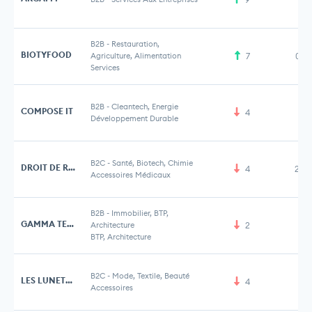
B2B
-
Restauration,
BIOTYFOOD
Agriculture, Alimentation
7
0,7
Services
B2B
-
Cleantech, Energie
COMPOSE IT
4
Développement Durable
B2C
-
Santé, Biotech, Chimie
DROIT DE REGARD
4
2,4
Accessoires Médicaux
B2B
-
Immobilier, BTP,
GAMMA TECH
Architecture
2
BTP, Architecture
B2C
-
Mode, Textile, Beauté
LES LUNETTES DE LOUISETTE
4
Accessoires