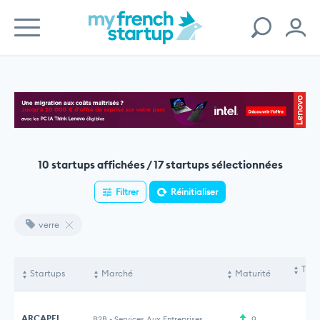
10 startups affichées / 17 startups sélectionnées
Filtrer
Réinitialiser
verre
Tota
Startups
Marché
Maturité
le
ARCAPFI
B2B
-
Services Aux Entreprises
9