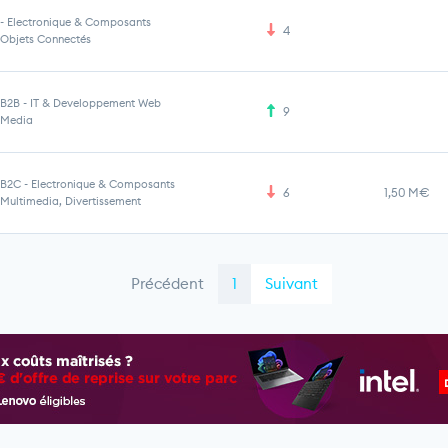
-
Electronique & Composants
4
Objets Connectés
B2B
-
IT & Developpement Web
9
Media
B2C
-
Electronique & Composants
6
1,50 M€
Multimedia, Divertissement
Précédent
1
Suivant