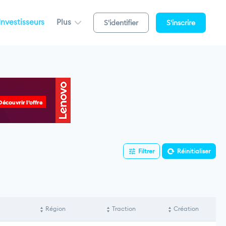
Investisseurs
Plus
S'identifier
S'inscrire
Filtrer
Réinitialiser
Région
Traction
Création