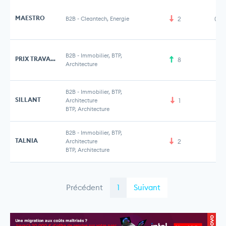
MAESTRO
B2B
-
Cleantech, Energie
2
0,1
B2B
-
Immobilier, BTP,
PRIX TRAVAUX M2
8
Architecture
B2B
-
Immobilier, BTP,
SILLANT
Architecture
1
BTP, Architecture
B2B
-
Immobilier, BTP,
TALNIA
Architecture
2
BTP, Architecture
Précédent
1
Suivant