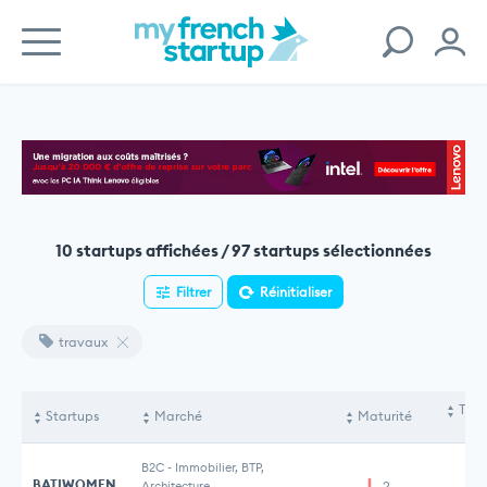
10 startups affichées / 97 startups sélectionnées
Filtrer
Réinitialiser
travaux
Tota
Startups
Marché
Maturité
le
B2C
-
Immobilier, BTP,
BATIWOMEN
Architecture
2