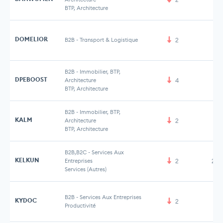
BTP, Architecture
DOMELIOR
B2B
-
Transport & Logistique
2
B2B
-
Immobilier, BTP,
DPEBOOST
Architecture
4
BTP, Architecture
B2B
-
Immobilier, BTP,
KALM
Architecture
2
BTP, Architecture
B2B,B2C
-
Services Aux
KELKUN
Entreprises
2
2,1
Services (Autres)
B2B
-
Services Aux Entreprises
KYDOC
2
Productivité