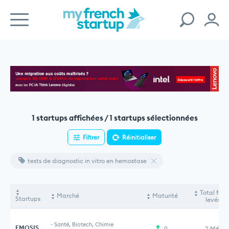
1 startups affichées / 1 startups sélectionnées
Filtrer
Réinitialiser
tests de diagnostic in vitro en hemostase
Total fon
Marché
Maturité
Startups
levés
-
Santé, Biotech, Chimie
EMOSIS
9
2 M€