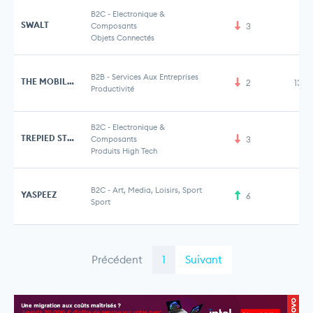
B2C
-
Electronique &
SWALT
Composants
3
Objets Connectés
B2B
-
Services Aux Entreprises
THE MOBILE FIRST COMPANY
2
13,9
Productivité
B2C
-
Electronique &
TREPIED STORE
Composants
3
Produits High Tech
B2C
-
Art, Media, Loisirs, Sport
YASPEEZ
6
Sport
Précédent
1
Suivant