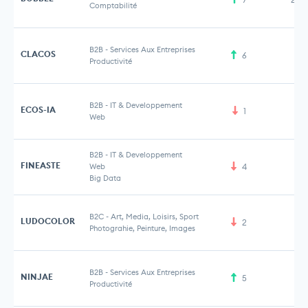
Comptabilité
B2B
-
Services Aux Entreprises
CLACOS
6
Productivité
B2B
-
IT & Developpement
ECOS-IA
1
Web
B2B
-
IT & Developpement
FINEASTE
Web
4
Big Data
B2C
-
Art, Media, Loisirs, Sport
LUDOCOLOR
2
Photograhie, Peinture, Images
B2B
-
Services Aux Entreprises
NINJAE
5
Productivité