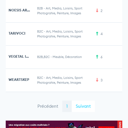
B2B
-
Art, Media, Loisirs, Sport
NOESIS ART GALLERY
2
Photograhie, Peinture, Images
B2C
-
Art, Media, Loisirs, Sport
TARIVOCI
4
Photograhie, Peinture, Images
VEGETAL INDOOR
B2B,B2C
-
Meuble, Décoration
6
B2C
-
Art, Media, Loisirs, Sport
WEARTSKEP
3
Photograhie, Peinture, Images
Précédent
1
Suivant