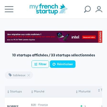
10 startups affichées / 33 startups sélectionnées
Filtrer
Réinitialiser
tableaux
Tota
Startups
Marché
Maturité
le
B2B
-
Finance
BOBBEE
7
2,3