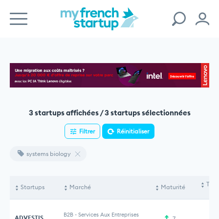
3 startups affichées / 3 startups sélectionnées
Filtrer
Réinitialiser
systems biology
Tota
Startups
Marché
Maturité
le
B2B
-
Services Aux Entreprises
ADVESTIS
7