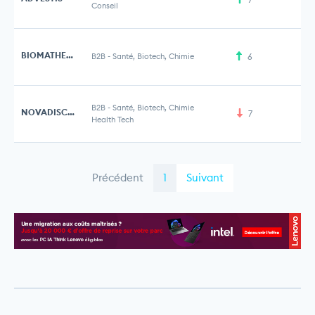
Conseil
BIOMATHEMATICA
B2B
-
Santé, Biotech, Chimie
6
B2B
-
Santé, Biotech, Chimie
NOVADISCOVERY
7
5 
Health Tech
Précédent
1
Suivant