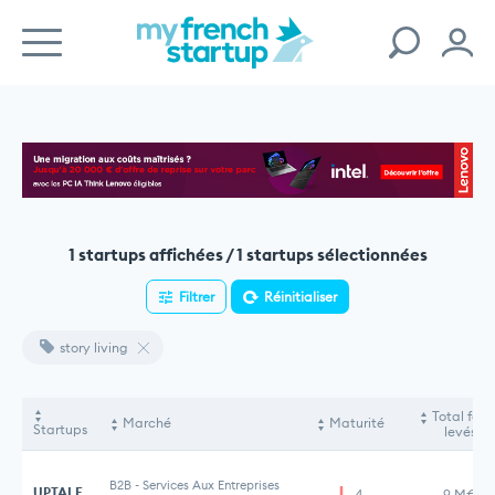
1 startups affichées / 1 startups sélectionnées
Filtrer
Réinitialiser
story living
Total fon
Marché
Maturité
Startups
levés
B2B
-
Services Aux Entreprises
UPTALE
4
9 M€