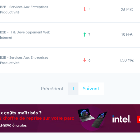
B2B
-
Services Aux Entreprises
4
26 M€
Productivité
B2B
-
IT & Developpement Web
7
15 M€
Internet
B2B
-
Services Aux Entreprises
6
1,50 M€
Productivité
Précédent
1
Suivant