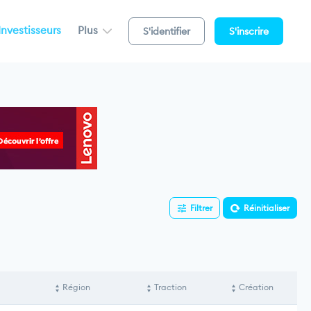
Investisseurs
Plus
S'identifier
S'inscrire
Filtrer
Réinitialiser
Région
Traction
Création