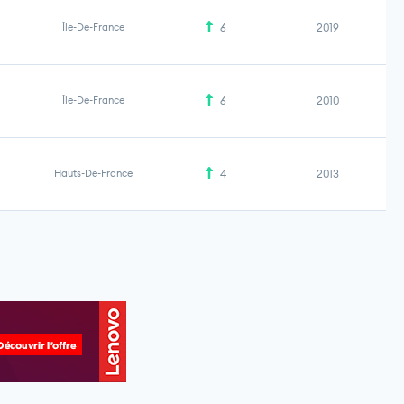
Île-De-France
6
2019
Île-De-France
6
2010
Hauts-De-France
4
2013