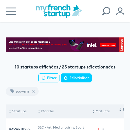
10 startups affichées / 25 startups sélectionnées
Filtrer
Réinitialiser
souvenir
Tota
Startups
Marché
Maturité
le
B2C
-
Art, Media, Loisirs, Sport
BAVARDISES
2