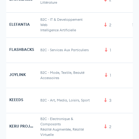
Littérature
B2C
-
IT & Developpement
ELEFANTIA
Web
2
1,1
Intelligence Artificielle
FLASHBACKS
B2C
-
Services Aux Particuliers
1
B2C
-
Mode, Textile, Beauté
JOYLINK
1
Accessoires
KEEEDS
B2C
-
Art, Media, Loisirs, Sport
3
B2C
-
Electronique &
Composants
KERU PROJECT
2
Réalité Augmentée, Réalité
Virtuelle