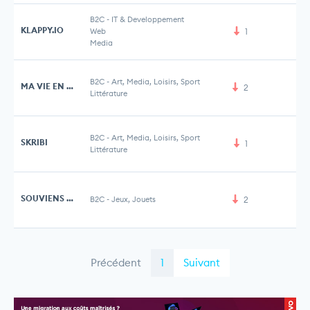
B2C
-
IT & Developpement
KLAPPY.IO
Web
1
Media
B2C
-
Art, Media, Loisirs, Sport
MA VIE EN LIVRE
2
Littérature
B2C
-
Art, Media, Loisirs, Sport
SKRIBI
1
Littérature
SOUVIENS TOI DE
B2C
-
Jeux, Jouets
2
Précédent
1
Suivant