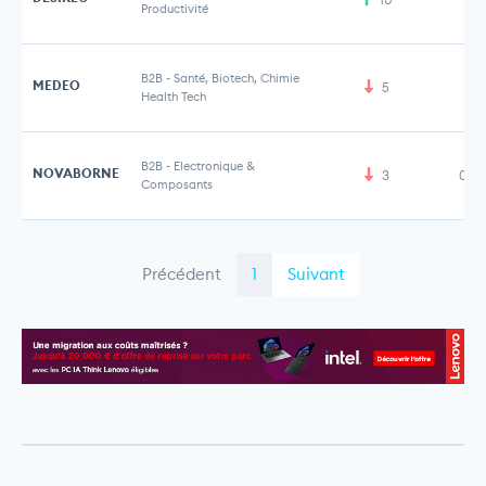
Productivité
B2B
-
Santé, Biotech, Chimie
MEDEO
5
Health Tech
B2B
-
Electronique &
NOVABORNE
3
0,5
Composants
Précédent
1
Suivant