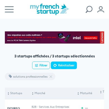
3 startups affichées / 3 startups sélectionnées
Filtrer
Réinitialiser
solutions professionnelles
Tota
Startups
Marché
Maturité
le
B2B
-
Services Aux Entreprises
DESIREO
10