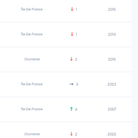
Île-De-France
1
2015
Île-De-France
1
2013
Occitanie
2
2015
Île-De-France
3
2023
Île-De-France
6
2007
Occitanie
2
2025