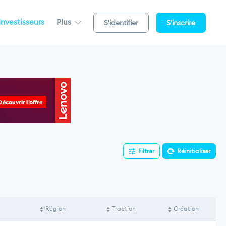
Investisseurs
Plus
S'identifier
S'inscrire
Filtrer
Réinitialiser
Région
Traction
Création