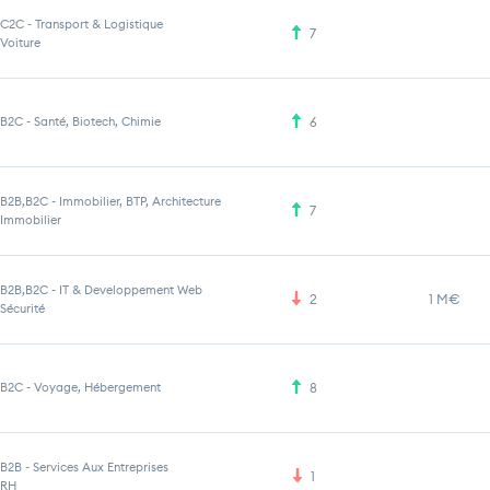
C2C
-
Transport & Logistique
7
Voiture
B2C
-
Santé, Biotech, Chimie
6
B2B,B2C
-
Immobilier, BTP, Architecture
7
Immobilier
B2B,B2C
-
IT & Developpement Web
2
1 M€
Sécurité
B2C
-
Voyage, Hébergement
8
B2B
-
Services Aux Entreprises
1
RH