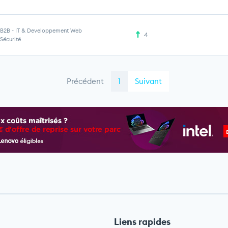
B2B
-
IT & Developpement Web
4
Sécurité
Précédent
1
Suivant
Liens rapides