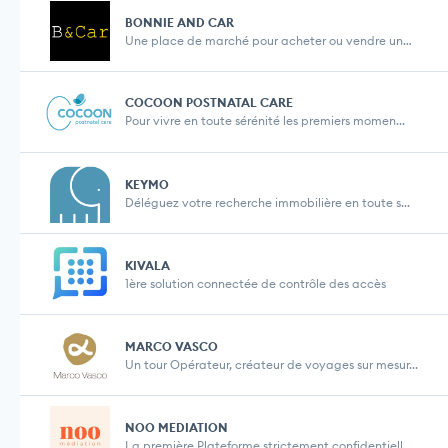
BONNIE AND CAR
Une place de marché pour acheter ou vendre une vo...
COCOON POSTNATAL CARE
Pour vivre en toute sérénité les premiers momen...
KEYMO
Déléguez votre recherche immobilière en toute s...
KIVALA
1ère solution connectée de contrôle des accès
MARCO VASCO
Un tour Opérateur, créateur de voyages sur mesur...
NOO MEDIATION
La première Plateforme strictement confidentielle...