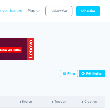
Investisseurs
Plus
S'identifier
S'inscrire
Filtrer
Réinitialiser
Région
Traction
Création