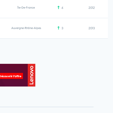
Île-De-France
6
2012
Auvergne-Rhône-Alpes
3
2013