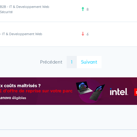
B2B
-
IT & Developpement Web
8
Sécurité
-
IT & Developpement Web
6
Précédent
1
Suivant