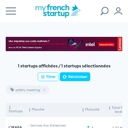
1 startups affichées / 1 startups sélectionnées
Filtrer
Réinitialiser
safety meeting
Total fon
Marché
Maturité
Startups
levés
-
Services Aux Entreprises
CIKABA
5
2,30 M€