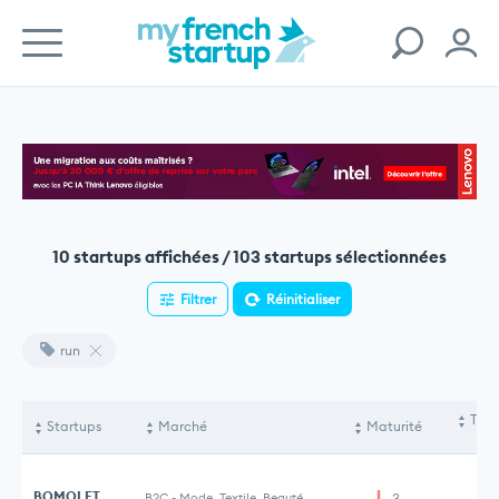
10 startups affichées / 103 startups sélectionnées
Filtrer
Réinitialiser
run
Tota
Startups
Marché
Maturité
le
BOMOLET
B2C
-
Mode, Textile, Beauté
3