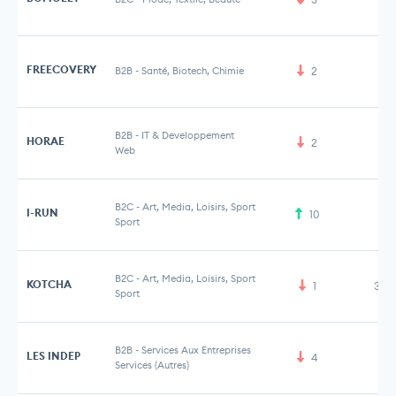
FREECOVERY
B2B
-
Santé, Biotech, Chimie
2
B2B
-
IT & Developpement
HORAE
2
Web
B2C
-
Art, Media, Loisirs, Sport
I-RUN
10
60
Sport
B2C
-
Art, Media, Loisirs, Sport
KOTCHA
1
3,5
Sport
B2B
-
Services Aux Entreprises
LES INDEP
4
Services (Autres)