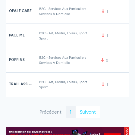
B2C
-
Services Aux Particuliers
OPALE CARE
1
Services À Domicile
B2C
-
Art, Media, Loisirs, Sport
PACE ME
1
Sport
B2C
-
Services Aux Particuliers
POPPINS
2
3 
Services À Domicile
B2C
-
Art, Media, Loisirs, Sport
TRAIL ASSISTANCE
1
Sport
Précédent
1
Suivant