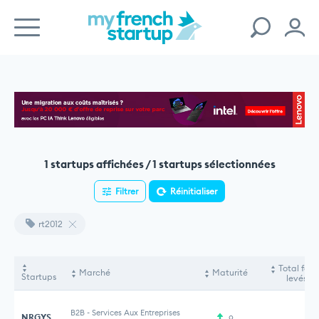
1 startups affichées / 1 startups sélectionnées
Filtrer
Réinitialiser
rt2012
Total fon
Marché
Maturité
Startups
levés
B2B
-
Services Aux Entreprises
NRGYS
9