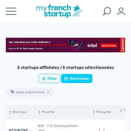
5 startups affichées / 5 startups sélectionnées
Filtrer
Réinitialiser
regie publicitaire
Tota
Startups
Marché
Maturité
le
B2B
-
IT & Developpement
ATTENTIVE ADS
Web
6