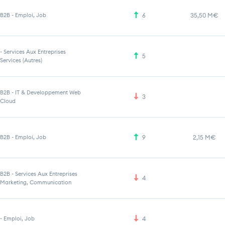
B2B
-
Emploi, Job
6
35,50 M€
-
Services Aux Entreprises
5
Services (Autres)
B2B
-
IT & Developpement Web
3
Cloud
B2B
-
Emploi, Job
9
2,15 M€
B2B
-
Services Aux Entreprises
4
Marketing, Communication
-
Emploi, Job
4