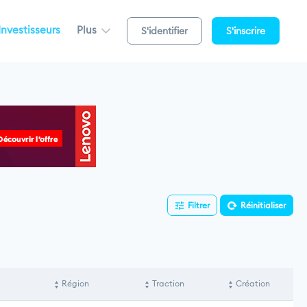
Investisseurs
Plus
S'identifier
S'inscrire
Filtrer
Réinitialiser
Région
Traction
Création