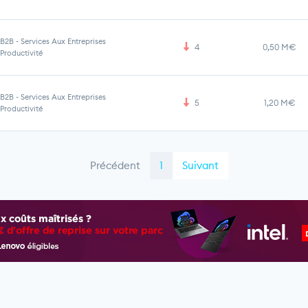
B2B
-
Services Aux Entreprises
4
0,50 M€
Productivité
B2B
-
Services Aux Entreprises
5
1,20 M€
Productivité
Précédent
1
Suivant