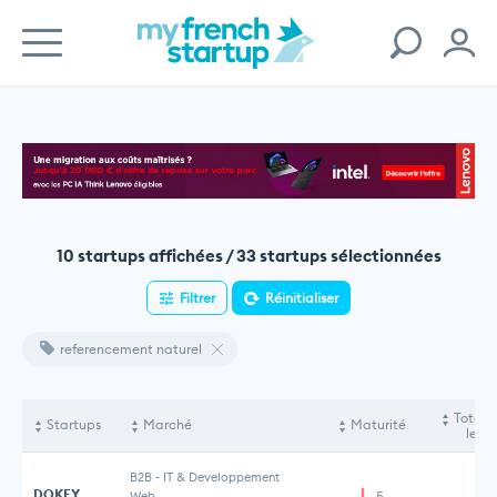
10 startups affichées / 33 startups sélectionnées
Filtrer
Réinitialiser
referencement naturel
Total 
Startups
Marché
Maturité
levé
B2B
-
IT & Developpement
DOKEY
Web
5