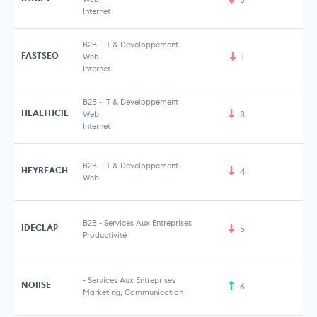
Internet
B2B
-
IT & Developpement
FASTSEO
Web
1
Internet
B2B
-
IT & Developpement
HEALTHCIE
Web
3
Internet
B2B
-
IT & Developpement
HEYREACH
4
Web
B2B
-
Services Aux Entreprises
IDECLAP
5
Productivité
-
Services Aux Entreprises
NOIISE
6
Marketing, Communication