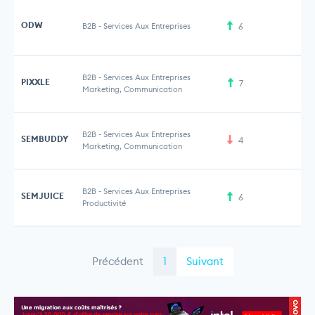
ODW
B2B
-
Services Aux Entreprises
6
B2B
-
Services Aux Entreprises
PIXXLE
7
Marketing, Communication
B2B
-
Services Aux Entreprises
SEMBUDDY
4
Marketing, Communication
B2B
-
Services Aux Entreprises
SEMJUICE
6
Productivité
Précédent
1
Suivant