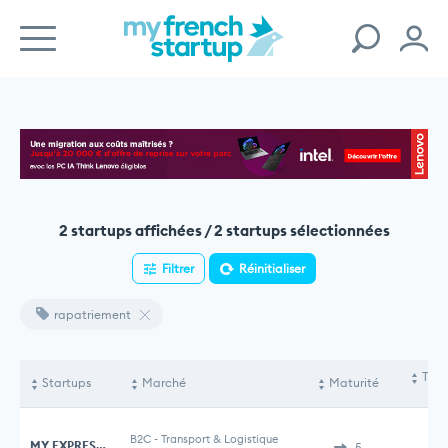
2 startups affichées / 2 startups sélectionnées
Filtrer
Réinitialiser
rapatriement
Tota
Startups
Marché
Maturité
le
B2C
-
Transport & Logistique
MY EXPRESS DRIVER
5
1 