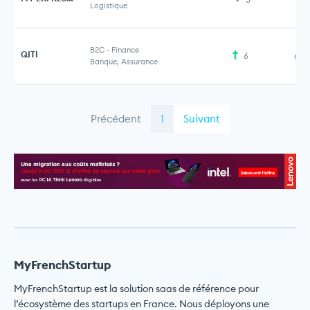
Logistique
B2C
-
Finance
QITI
6
6,1
Banque, Assurance
Précédent
1
Suivant
MyFrenchStartup
MyFrenchStartup est la solution saas de référence pour
l’écosystème des startups en France. Nous déployons une