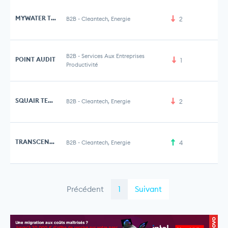
MYWATER TECHNOLOGIES
B2B
-
Cleantech, Energie
2
B2B
-
Services Aux Entreprises
POINT AUDIT
1
Productivité
SQUAIR TECH
B2B
-
Cleantech, Energie
2
TRANSCENDER
B2B
-
Cleantech, Energie
4
Précédent
1
Suivant