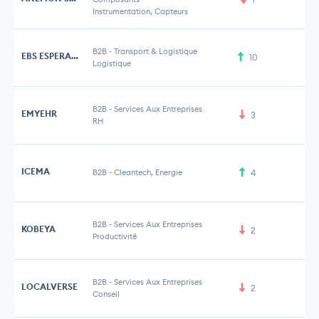
Instrumentation, Capteurs
B2B
-
Transport & Logistique
EBS ESPERANCE
10
Logistique
B2B
-
Services Aux Entreprises
EMYEHR
3
RH
ICEMA
B2B
-
Cleantech, Energie
4
B2B
-
Services Aux Entreprises
KOBEYA
2
Productivité
B2B
-
Services Aux Entreprises
LOCALVERSE
2
Conseil