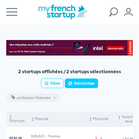
2 startups affichées / 2 startups sélectionnées
Filtrer
Réinitialiser
profession liberales
Total fon
Marché
Maturité
Startups
levés
B2B,B2C
-
Finance
PERLIB
3
1,50 M€