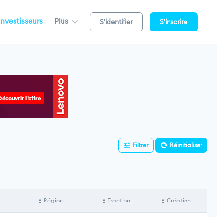
Investisseurs
Plus
S'identifier
S'inscrire
Filtrer
Réinitialiser
Région
Traction
Création