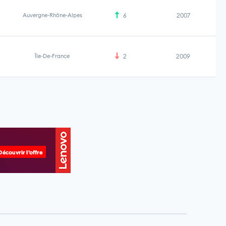
Auvergne-Rhône-Alpes
6
2007
Île-De-France
2
2009