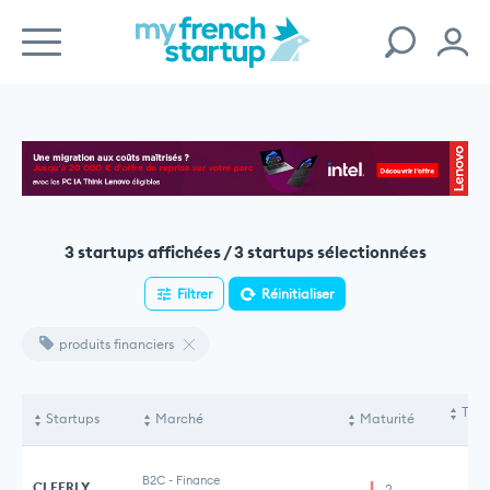
3 startups affichées / 3 startups sélectionnées
Filtrer
Réinitialiser
produits financiers
Tota
Startups
Marché
Maturité
le
B2C
-
Finance
CLEERLY
2