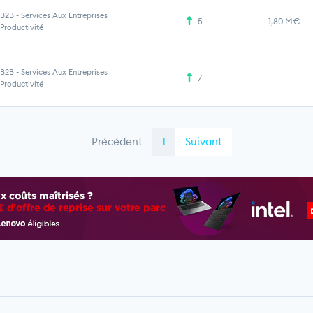
B2B
-
Services Aux Entreprises
5
1,80 M€
Productivité
B2B
-
Services Aux Entreprises
7
Productivité
Précédent
1
Suivant