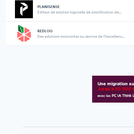
PLANISENSE
Editeur de solution logicielle de planification de...
REDLOG
Des solutions innovantes au service de l?excellenc...