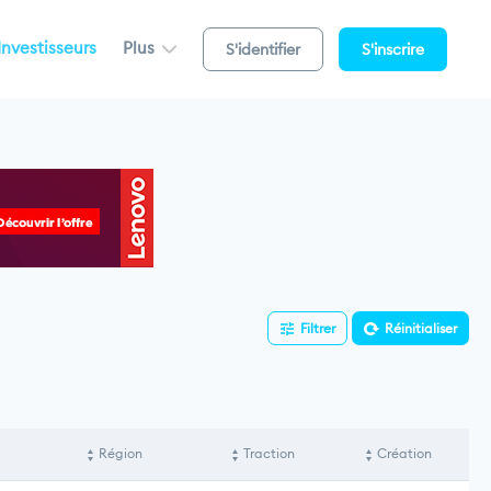
Investisseurs
Plus
S'identifier
S'inscrire
Filtrer
Réinitialiser
Région
Traction
Création