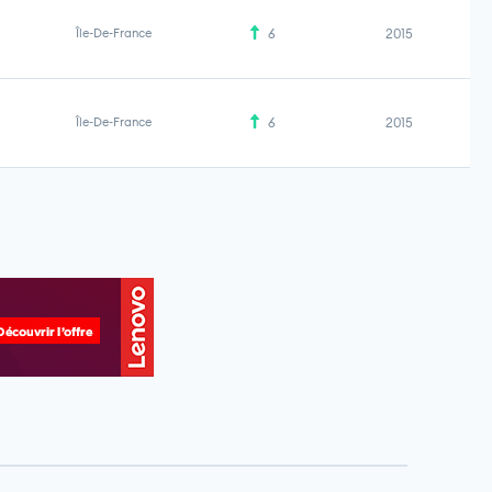
Île-De-France
6
2015
Île-De-France
6
2015