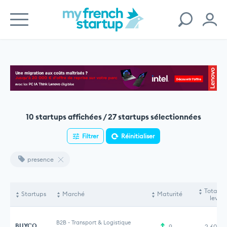
10 startups affichées / 27 startups sélectionnées
Filtrer
Réinitialiser
presence
Total f
Startups
Marché
Maturité
levés
B2B
-
Transport & Logistique
BUYCO
9
2,60 M