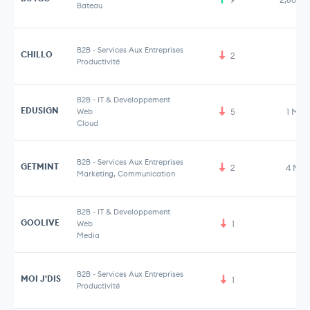
Bateau
B2B
-
Services Aux Entreprises
CHILLO
2
Productivité
B2B
-
IT & Developpement
EDUSIGN
Web
5
1 M€
Cloud
B2B
-
Services Aux Entreprises
GETMINT
2
4 M€
Marketing, Communication
B2B
-
IT & Developpement
GOOLIVE
Web
1
Media
B2B
-
Services Aux Entreprises
MOI J'DIS
1
Productivité