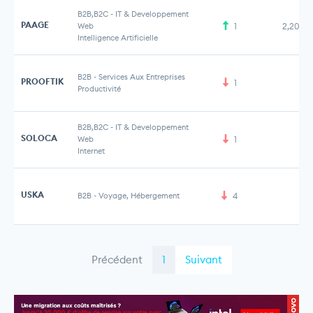
B2B,B2C
-
IT & Developpement
PAAGE
Web
1
2,20 M
Intelligence Artificielle
B2B
-
Services Aux Entreprises
PROOFTIK
1
Productivité
B2B,B2C
-
IT & Developpement
SOLOCA
Web
1
Internet
USKA
B2B
-
Voyage, Hébergement
4
Précédent
1
Suivant