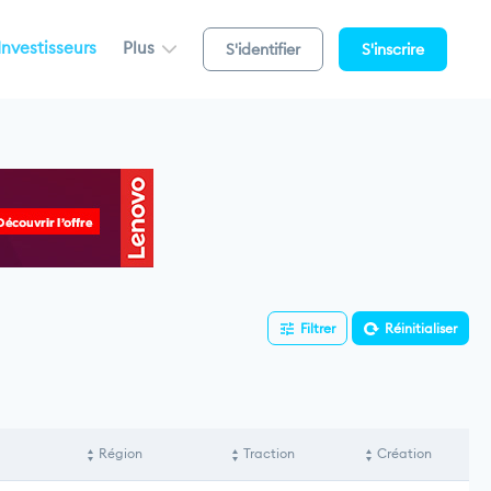
Investisseurs
Plus
S'identifier
S'inscrire
Filtrer
Réinitialiser
Région
Traction
Création