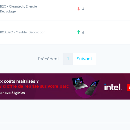
B2C
-
Cleantech, Energie
4
Recyclage
B2B,B2C
-
Meuble, Décoration
6
Précédent
1
Suivant