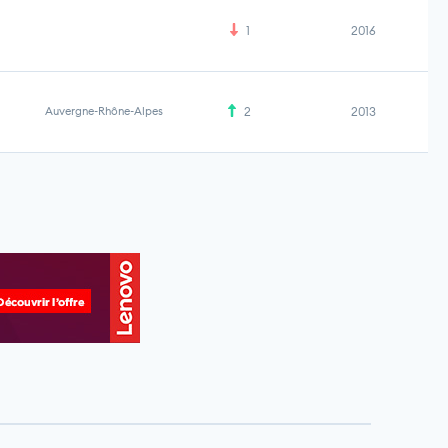
1
2016
Auvergne-Rhône-Alpes
2
2013